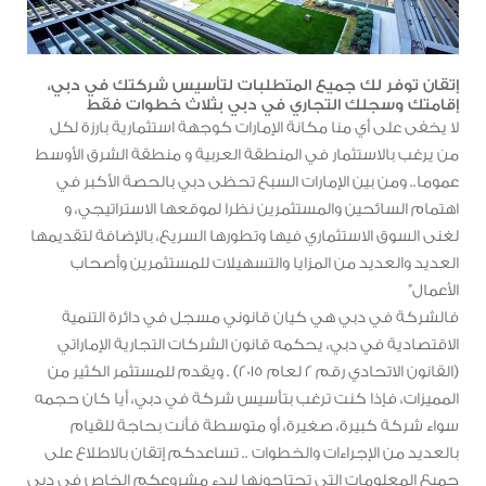
إتقان توفر لك جميع المتطلبات لتأسيس شركتك في دبي،
إقامتك وسجلك التجاري في دبي بثلاث خطوات فقط
لا يخفى على أي منا مكانة الإمارات كوجهة استثمارية بارزة لكل
من يرغب بالاستثمار في المنطقة العربية و منطقة الشرق الأوسط
عموما.. ومن بين الإمارات السبع تحظى دبي بالحصة الأكبر في
اهتمام السائحين والمستثمرين نظرا لموقعها الاستراتيجي، و
لغنى السوق الاستثماري فيها وتطورها السريع، بالإضافة لتقديمها
العديد والعديد من المزايا والتسهيلات للمستثمرين وأصحاب
الأعمال”
فالشركة في دبي هي كيان قانوني مسجل في دائرة التنمية
الاقتصادية في دبي، يحكمه قانون الشركات التجارية الإماراتي
(القانون الاتحادي رقم 2 لعام 2015) . ويقدم للمستثمر الكثير من
المميزات، فإذا كنت ترغب بتأسيس شركة في دبي، أيا كان حجمه
سواء شركة كبيرة، صغيرة، أو متوسطة فأنت بحاجة للقيام
بالعديد من الإجراءات والخطوات .. تساعدكم إتقان بالاطلاع على
جميع المعلومات التي تحتاجونها لبدء مشروعكم الخاص في دبي