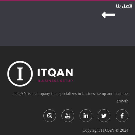
اتصل بنا
ITQAN is a company that specializes in business setup and business
growth
Instagram
Linkedin-
Twitter
Face
in
f
Copyright ITQAN © 2024