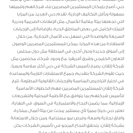
دبي، أصبح بإمكان المستثمرين المصريين بناء شركاتهم وتنميتها
بسهولة وبأقل التكاليف الإدارية. تقدم دبي العديد من المزايا
التي تجعلها بيئة ملائمة للأعمال، مثل الإعفاءات الضريبية وحرية
التملك الكامل في بعض المناطق الحرة، بالإضافة إلى الإجراءات
السريعة والواضحة التي تسهل بدء الأعمال التجارية. من خلال
الاستفادة من هذه المزايا، يمكن للمستثمرين المصريين الوصول
إلى أسواق جديدة ودول أخرى في المنطقة مثل دول مجلس
التعاون الخليجي وشرق أفريقيا. مع وجود شركاء مختصين مثل
شركة إتقان، يصبح تأسيس الشركة في دبي أكثر سلاسة ويسرًا،
حيث تقوم الشركة بتقديم جميع الاستشارات اللازمة والمساعدة
في اختيار التراخيص المناسبة والإجراءات القانونية المطلوبة. تتيح
شركة إتقان للمستثمرين المصريين فهم الخطوات الأساسية
لتأسيس شركتهم بما يتوافق مع الأنظمة المحلية والتشريعات
الإماراتية، مما يضمن النجاح والاستمرارية في السوق. في النهاية،
تعتبر دبي خيارًا مميزًا لأي مستثمر يبحث عن بيئة أعمال مبتكرة،
وآفاق تجارية واسعة، وفرص نمو مستدامة. ومن خلال الاستعانة
بشركة إتقان، يتحقق النجاح المرجو في تأسيس الشركات بكل