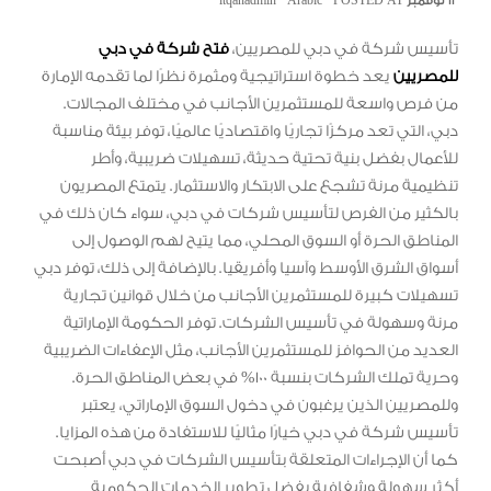
١٢ نوفمبر POSTED AT
Arabic
itqanadmin
تأسيس شركة في دبي للمصريين،
فتح شركة في دبي
للمصريين
يعد خطوة استراتيجية ومثمرة نظرًا لما تقدمه الإمارة
من فرص واسعة للمستثمرين الأجانب في مختلف المجالات.
دبي، التي تعد مركزًا تجاريًا واقتصاديًا عالميًا، توفر بيئة مناسبة
للأعمال بفضل بنية تحتية حديثة، تسهيلات ضريبية، وأطر
تنظيمية مرنة تشجع على الابتكار والاستثمار. يتمتع المصريون
بالكثير من الفرص لتأسيس شركات في دبي، سواء كان ذلك في
المناطق الحرة أو السوق المحلي، مما يتيح لهم الوصول إلى
أسواق الشرق الأوسط وآسيا وأفريقيا. بالإضافة إلى ذلك، توفر دبي
تسهيلات كبيرة للمستثمرين الأجانب من خلال قوانين تجارية
مرنة وسهولة في تأسيس الشركات. توفر الحكومة الإماراتية
العديد من الحوافز للمستثمرين الأجانب، مثل الإعفاءات الضريبية
وحرية تملك الشركات بنسبة 100% في بعض المناطق الحرة.
وللمصريين الذين يرغبون في دخول السوق الإماراتي، يعتبر
تأسيس شركة في دبي خيارًا مثاليًا للاستفادة من هذه المزايا.
كما أن الإجراءات المتعلقة بتأسيس الشركات في دبي أصبحت
أكثر سهولة وشفافية بفضل تطوير الخدمات الحكومية