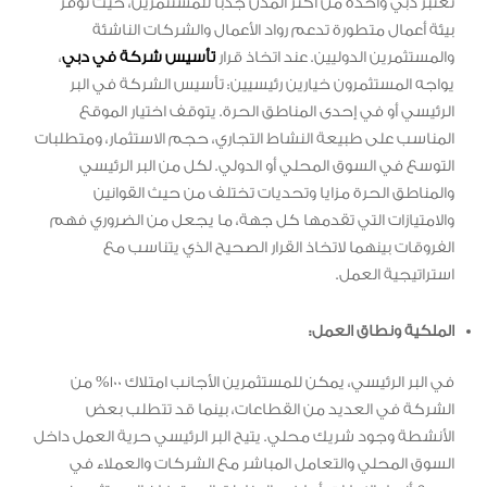
تُعتبر دبي واحدة من أكثر المدن جذبًا للمستثمرين، حيث توفر
بيئة أعمال متطورة تدعم رواد الأعمال والشركات الناشئة
والمستثمرين الدوليين. عند اتخاذ قرار
تأسيس شركة في دبي
،
يواجه المستثمرون خيارين رئيسيين: تأسيس الشركة في البر
الرئيسي أو في إحدى المناطق الحرة. يتوقف اختيار الموقع
المناسب على طبيعة النشاط التجاري، حجم الاستثمار، ومتطلبات
التوسع في السوق المحلي أو الدولي. لكل من البر الرئيسي
والمناطق الحرة مزايا وتحديات تختلف من حيث القوانين
والامتيازات التي تقدمها كل جهة، ما يجعل من الضروري فهم
الفروقات بينهما لاتخاذ القرار الصحيح الذي يتناسب مع
استراتيجية العمل.
الملكية ونطاق العمل:
في البر الرئيسي، يمكن للمستثمرين الأجانب امتلاك 100% من
الشركة في العديد من القطاعات، بينما قد تتطلب بعض
الأنشطة وجود شريك محلي. يتيح البر الرئيسي حرية العمل داخل
السوق المحلي والتعامل المباشر مع الشركات والعملاء في