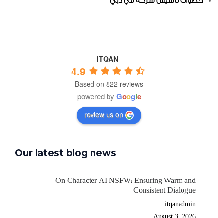
خطوات تاسيس شركة في دبي
ITQAN
4.9
Based on 822 reviews
powered by
G
o
o
g
l
e
review us on
Our latest blog news
On Character AI NSFW: Ensuring Warm and
Consistent Dialogue
itqanadmin
August 3, 2026