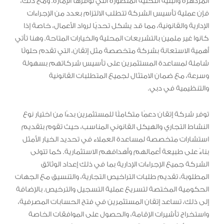
المزدهرة والبنية التحتية المتطورة التي توفرها الإمارة. ومع ذلك،
فإن عملية تأسيس الشركة تتطلب الالتزام بعدد من الإجراءات
الإدارية والقانونية، مما قد يشكل تحديًا لرواد الأعمال، خاصة إذا
كانوا غير ملمين بالتشريعات المحلية والخيارات المتاحة. وهنا تأتي
أهمية الاستعانة بشركة متخصصة مثل إتقان، التي تقدم حلولًا
شاملة لمساعدة المستثمرين على تأسيس شركاتهم بسهولة
وسرعة، مع ضمان الامتثال لجميع المتطلبات القانونية
والتنظيمية في دبي.
توفر شركة إتقان دعمًا متكاملًا للمستثمرين بدءًا من اختيار نوع
النشاط التجاري والهيكل القانوني المناسب، حيث تقوم بتقديم
استشارات متخصصة لمساعدة العملاء في تحديد الخيار الأمثل
بناءً على طبيعة أعمالهم وأهدافهم الاستثمارية. كما تتولى
الشركة جميع الإجراءات الإدارية بما في ذلك إعداد الوثائق
المطلوبة، تقديم طلبات التراخيص التجارية، والتنسيق مع الجهات
الحكومية المختصة لتسريع عملية التسجيل والترخيص. بالإضافة
إلى ذلك، تساعد إتقان المستثمرين في فتح الحسابات المصرفية،
واستخراج تأشيرات الإقامة، والحصول على الموافقات الخاصة