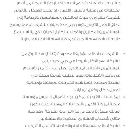
وتشريعات اقتصادية داعمة. يعد اختيار نوع الشركة من أهم
الخطوات في عملية تأسيس الأعمال، إذ يحدد الهيكل القانوني
للشركة حقوق وواجبات المالكين والمساهمين بالإضافة إلى
نطاق العمل التجاري. توفر دبي عدة خيارات للشركات، مما يسمح
للمستثمرين المحليين والأجانب باختيار الكيان الذي يتناسب مع
طبيعة أنشطتهم التجارية ومتطلباتهم القانونية والإدارية.
الشركات ذات المسؤولية المحدودة (LLC): هذا النوع من
الشركات هو الأكثر شيوعًا في دبي، حيث يتيح
للمستثمرين الأجانب امتلاك ما يصل إلى 100% من الأسهم
في بعض القطاعات، بينما يتطلب شريكًا محليًا في
أنشطة محددة. تتميز هذه الشركات بمرونتها وإمكانية
العمل داخل وخارج الإمارات.
المؤسسات الفردية: يمكن لرواد الأعمال تأسيس مؤسسة
فردية لمزاولة الأعمال التجارية أو المهنية، حيث يكون
المالك مسؤولًا بالكامل عن التزامات الشركة، وهو خيار
مثالي لأصحاب المشاريع الصغيرة والاستشاريين.
الشركات المساهمة العامة والخاصة: تتناسب الشركات