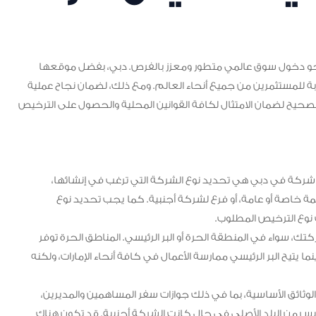
حو دخول سوق عالمي متطور ومعزز بالفرص. دبي، بفضل موقعها
جذابة للمستثمرين من جميع أنحاء العالم. ومع ذلك، لضمان نجاح عملية
الصحيح لضمان الامتثال لكافة القوانين المحلية والحصول على الترخيص
شركة في دبي هي تحديد نوع الشركة التي ترغب في إنشائها،
اصة أو عامة، أو فرع لشركة أجنبية. كما يجب تحديد نوع
نوع الترخيص المطلوب.
ك، سواء في المنطقة الحرة أو البر الرئيسي. المناطق الحرة توفر
ينما يتيح البر الرئيسي ممارسة الأعمال في كافة أنحاء الإمارات، ولكنه
لوثائق الأساسية، بما في ذلك جوازات سفر المساهمين والمديرين،
أسيس من البلد الأصلي في حال كانت الشركة أجنبية. قد تكون هناك