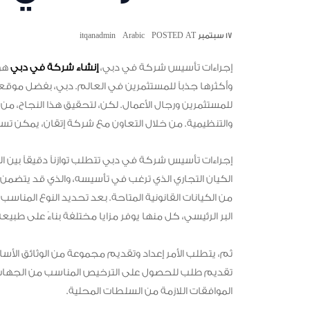
١٧ سبتمبر POSTED AT
Arabic
itqanadmin
إجراءات تأسيس شركة في دبي،
إنشاء شركة في دبي
هو 
وأكثرها جذباً للمستثمرين في العالم. دبي، بفضل موقعها 
للمستثمرين ورجال الأعمال. لكن، لتحقيق هذا النجاح، من ا
والتنظيمية. من خلال التعاون مع شركة إتقان، يمكن تس
إجراءات تأسيس شركة في دبي تتطلب توازناً دقيقاً بين الت
الكيان التجاري الذي ترغب في تأسيسه، والذي قد يتضمن ا
من الكيانات القانونية المتاحة. بعد تحديد النوع المناسب
البر الرئيسي، كل منها يوفر مزايا مختلفة بناءً على طبي
ثم، يتطلب الأمر إعداد وتقديم مجموعة من الوثائق الأساسي
تقديم طلب للحصول على الترخيص المناسب من الجهات ا
الموافقات اللازمة من السلطات المحلية.