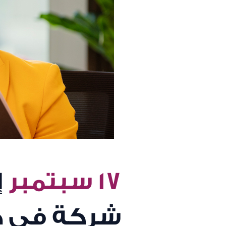
١٧ سبتمبر
إ
شركة في د