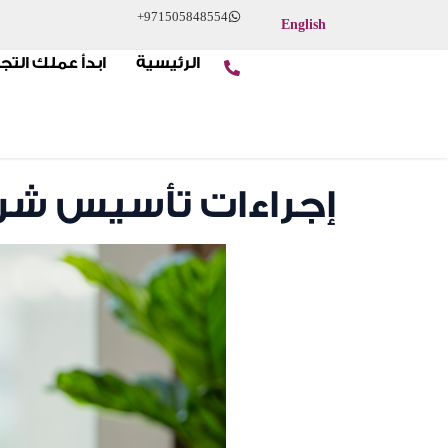
+971505848554
English
الرئيسية
ابدأ عملك التج
إجراءات تأسيس شر