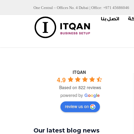
Skip
One Central – Offices No. 4 Dubai | Office: +971 45686046
to
كة
اتصل بنا
content
ITQAN
4.9
Based on 822 reviews
powered by
G
o
o
g
l
e
review us on
Our latest blog news