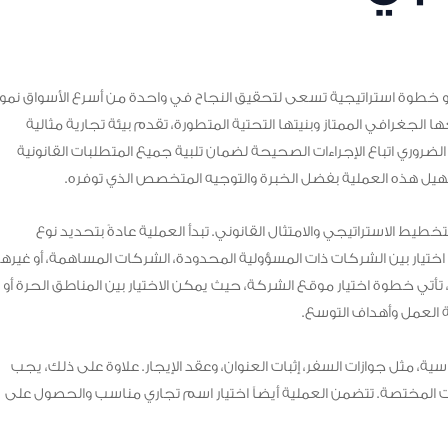
خطوة استراتيجية تسعى لتحقيق النجاح في واحدة من أسرع الأسواق نمواً
الجغرافي الممتاز وبنيتها التحتية المتطورة، تقدم بيئة تجارية مثالية
لضروري اتباع الإجراءات الصحيحة لضمان تلبية جميع المتطلبات القانونية
هيل هذه العملية بفضل الخبرة والتوجيه المتخصص الذي توفره.
خطيط الاستراتيجي والامتثال القانوني. تبدأ العملية عادةً بتحديد نوع
ختيار بين الشركات ذات المسؤولية المحدودة، الشركات المساهمة، أو غيرها
، تأتي خطوة اختيار موقع الشركة، حيث يمكن الاختيار بين المناطق الحرة أو
عة العمل وأهداف التوسع.
ة، مثل جوازات السفر، إثبات العنوان، وعقد الإيجار. علاوة على ذلك، يجب
لمختصة. تتضمن العملية أيضاً اختيار اسم تجاري مناسب والحصول على