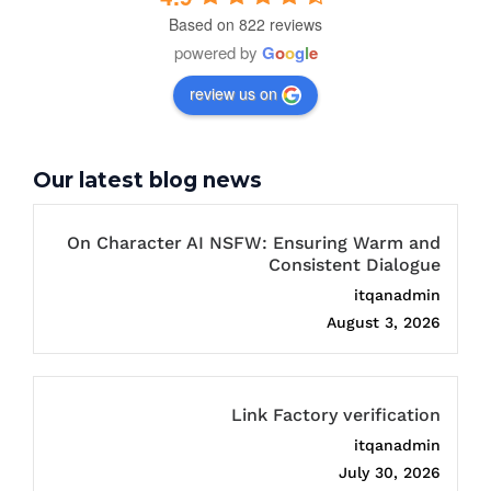
Based on 822 reviews
powered by
G
o
o
g
l
e
review us on
Our latest blog news
On Character AI NSFW: Ensuring Warm and
Consistent Dialogue
itqanadmin
August 3, 2026
Link Factory verification
itqanadmin
July 30, 2026